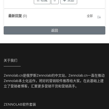
最新回复
(
0
)
全部
返回
关于我们
Zennolab.cn是俄罗斯Zennolab的中文站，Zennolab.cn一直在推动
Zennolab本土化运作，将好的营销软件推荐给大家。在此基础上建
立了营销者博客，汇聚更多营销干货和营销高手。
ZENNOLAB软件套装