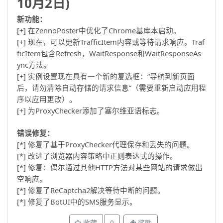
10月2日)
新功能：
[+] 在ZennoPoster中优化了Chrome基库本启动。
[+] 现在，可以更新TrafficItem内容或等待请求响应。Traf
ficItem包含Refresh，WaitResponse和WaitResponseAs
ync方法。
[+] 实例设置现在具有一个新的复选框：“导航到新页面
后，请勿清除自动存储的请求信息”（需要重新启动应用程
序以应用更改）。
[+] 为ProxyChecker添加了塞尔维亚语标志。
错误修复：
[*] 修复了基于ProxyChecker代理保存和丢失的问题。
[*] 改进了浏览器内容策略中正则表达式的操作。
[*] 修复：偶尔通过其他HTTP方法对某些网站的请求做出
空响应。
[*] 修复了ReCaptcha2解决等待中断的问题。
[*] 修复了BotUI中的SMS服务显示。
收藏
0
奖励