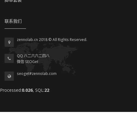
联系我们
zennolab.cn 2018 © All Rights Reserved.
QQ 八二六六二四八
微信 SEOGet
seoget#zennolab.com
Processed:
0.026
, SQL:
22