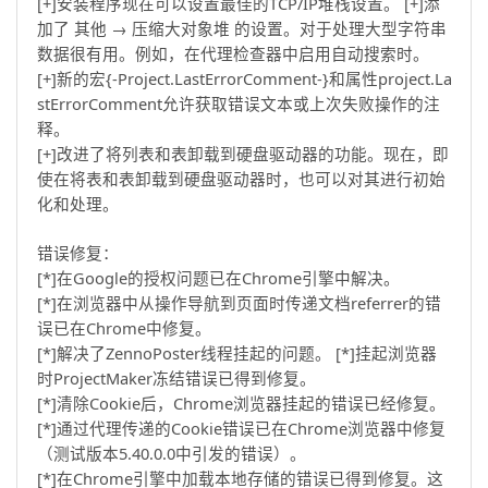
[+]安装程序现在可以设置最佳的TCP/IP堆栈设置。 [+]添
加了 其他 → 压缩大对象堆 的设置。对于处理大型字符串
数据很有用。例如，在代理检查器中启用自动搜索时。
[+]新的宏{-Project.LastErrorComment-}和属性project.La
stErrorComment允许获取错误文本或上次失败操作的注
释。
[+]改进了将列表和表卸载到硬盘驱动器的功能。现在，即
使在将表和表卸载到硬盘驱动器时，也可以对其进行初始
化和处理。
错误修复：
[*]在Google的授权问题已在Chrome引擎中解决。
[*]在浏览器中从操作导航到页面时传递文档referrer的错
误已在Chrome中修复。
[*]解决了ZennoPoster线程挂起的问题。 [*]挂起浏览器
时ProjectMaker冻结错误已得到修复。
[*]清除Cookie后，Chrome浏览器挂起的错误已经修复。
[*]通过代理传递的Cookie错误已在Chrome浏览器中修复
（测试版本5.40.0.0中引发的错误）。
[*]在Chrome引擎中加载本地存储的错误已得到修复。这