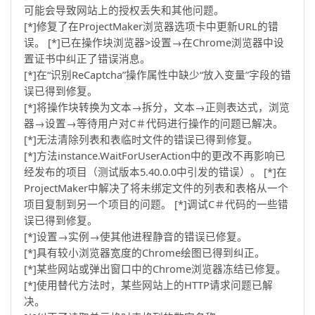
可能会导致网站上的授权丢失和其他问题。
[*]修复了在ProjectMaker浏览器选项卡中更新URL的错
误。 [*]已在操作块浏览器>设置→在Chrome浏览器中设
置证书中纠正了错误消息。
[*]在“识别ReCaptcha”操作属性中缺少“放入变量”字段的错
误已得到修复。
[*]将操作块转换为文本→拆分，文本→正则表达式，浏览
器→设置→等待用户对C＃代码进行操作的问题已解决。
[*]无法清除列表和表临时文件的错误已得到修复。
[*]方法instance.WaitForUserAction中的更改不再影响已
经发布的项目（测试版本5.40.0.0中引发的错误）。 [*]在
ProjectMaker中解决了将未绑定文件的列表和表格从一个
项目复制到另一个项目的问题。 [*]调试C＃代码的一些错
误已得到修复。
[*]设置→实例→使其他进程静音的错误已修复。
[*]具有较小浏览器宽度的Chrome绘图已得到纠正。
[*]某些网站或弹出窗口中的Chrome浏览器冻结已修复。
[*]使用替代方法时，某些网站上的HTTP请求问题已解
决。