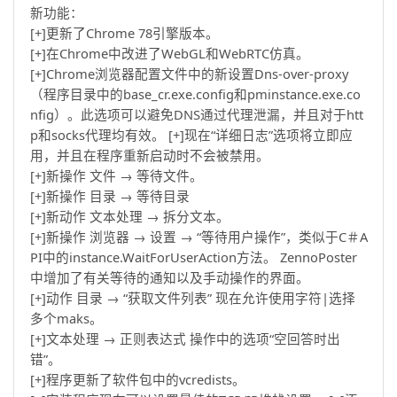
新功能：
[+]更新了Chrome 78引擎版本。
[+]在Chrome中改进了WebGL和WebRTC仿真。
[+]Chrome浏览器配置文件中的新设置Dns-over-proxy
（程序目录中的base_cr.exe.config和pminstance.exe.co
nfig）。此选项可以避免DNS通过代理泄漏，并且对于htt
p和socks代理均有效。 [+]现在“详细日志”选项将立即应
用，并且在程序重新启动时不会被禁用。
[+]新操作 文件 → 等待文件。
[+]新操作 目录 → 等待目录
[+]新动作 文本处理 → 拆分文本。
[+]新操作 浏览器 → 设置 → “等待用户操作”，类似于C＃A
PI中的instance.WaitForUserAction方法。 ZennoPoster
中增加了有关等待的通知以及手动操作的界面。
[+]动作 目录 → “获取文件列表” 现在允许使用字符|选择
多个maks。
[+]文本处理 → 正则表达式 操作中的选项“空回答时出
错”。
[+]程序更新了软件包中的vcredists。