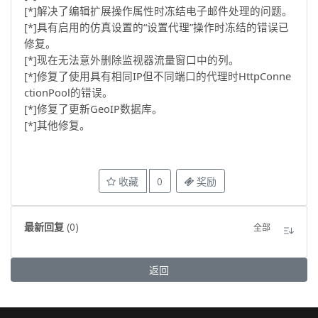
[*]解决了编辑扩展操作属性时冻结电子邮件处理的问题。
[*]具有启用的仿真设置的“设置代理”操作时冻结的错误已
修复。
[*]现在无法意外删除监视器流量窗口中的列。
[*]修复了使用具有相同IP但不同端口的代理时HttpConne
ctionPool的错误。
[*]修复了更新GeoIP数据库。
[*]其他修复。
收藏
0
奖励
最新回复
(
0
)
全部
返回