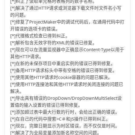
[*]纠正了读取单元格时表格列的数字名称。
[*]解决了通过HTTP请求或浏览器下载文件时文件名小写
的问题。
[*]修复了ProjectMaker中的调试代码后，在通用代码中打
开错误的选项卡的错误。
[*]代理格式检查已得到纠正。
[*]解析包含无效字符的XML的错误已修复。
[*]现在可以在流量监视器中正确显示Content-Type以用于
其他HTTP请求。
[*]在新的未保存项目中重启实例的错误已得到修复。
[*]备用HTTP请求标头中带有空格的错误已得到修复。
[*]使用其他HTTP请求时cookie容器的问题已解决。
[*]使用HTTP连接池和其他HTTP请求时关闭连接的问题已
解决。
[*]导出具有错误的DropDown/DropDownMultiSelect设
置值的输入设置的错误已得到修复。
[*]添加超过表中最大行数的行时，会给出正确的错误。
[*]在自己的代码中搜索>C＃和JS操作已得到纠正。
[*]现在，完整日期显示为时区错误，而不仅仅是时间。
[*]解决了为全局变量添加新名称空间的问题。